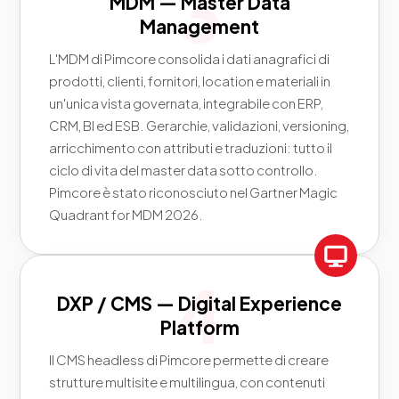
MDM — Master Data
Management
L'MDM di Pimcore consolida i dati anagrafici di
prodotti, clienti, fornitori, location e materiali in
un'unica vista governata, integrabile con ERP,
CRM, BI ed ESB. Gerarchie, validazioni, versioning,
arricchimento con attributi e traduzioni: tutto il
ciclo di vita del master data sotto controllo.
Pimcore è stato riconosciuto nel Gartner Magic
Quadrant for MDM 2026.
DXP / CMS — Digital Experience
Platform
Il CMS headless di Pimcore permette di creare
strutture multisite e multilingua, con contenuti