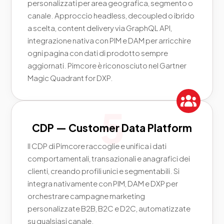
personalizzati per area geografica, segmento o
canale. Approccio headless, decoupled o ibrido
a scelta, content delivery via GraphQL API,
integrazione nativa con PIM e DAM per arricchire
ogni pagina con dati di prodotto sempre
aggiornati. Pimcore è riconosciuto nel Gartner
Magic Quadrant for DXP.
CDP — Customer Data Platform
Il CDP di Pimcore raccoglie e unifica i dati
comportamentali, transazionali e anagrafici dei
clienti, creando profili unici e segmentabili. Si
integra nativamente con PIM, DAM e DXP per
orchestrare campagne marketing
personalizzate B2B, B2C e D2C, automatizzate
su qualsiasi canale.