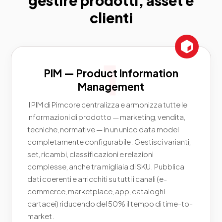
gestire prodotti, asset e
clienti
PIM — Product Information
Management
Il PIM di Pimcore centralizza e armonizza tutte le
informazioni di prodotto — marketing, vendita,
tecniche, normative — in un unico data model
completamente configurabile. Gestisci varianti,
set, ricambi, classificazioni e relazioni
complesse, anche tra migliaia di SKU. Pubblica
dati coerenti e arricchiti su tutti i canali (e-
commerce, marketplace, app, cataloghi
cartacei) riducendo del 50% il tempo di time-to-
market.