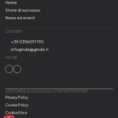
Home
Storie di successo
News ed eventi
Contatti
+39 0396091790
infogmde@gmde.it
social
2026 GMDE srl a Socio Unico. P.IVA 08773700961
Privacy Policy
Cookie Policy
Codice Etico