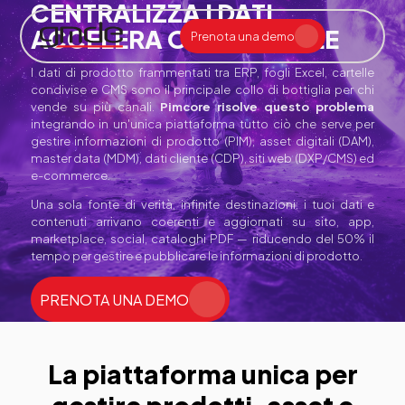
CENTRALIZZA I DATI,
ACCELERA OGNI CANALE
Prenota una demo
AIxE a supporto della redazione e tipografia
Assistenza e Manutenzione h24 – 365 gg/anno
Consulenza Sistemistica e CyberSecurity
Impaginazione Automatica Periodici con AI
Impaginazione Automatica Quotidiani con AI
Recupero Archivi Storici e Digitalizzazione
Servizi di Impaginazione Remota per Quotidiani
Siti Web e App con Gestione Abbonamenti
Assistenza e Manutenzione h24 – 365gg/anno
Consulenza Sistemistica e CyberSecurity
Creazione Automatica Manuali Carta e Digital
Sistemi Esperti di Prodotto per Assistenza Tecnica
Assistenza e Manutenzione h24 – 365 gg/anno
Macchine da Stampa Digitali per Quotidiani
Sistemi Certificazione PDF e Qualità Colore
Sistemi Closed Loop per Stampa Offset
Sistemi Controllo Registro e Densità in Stampa
I dati di prodotto frammentati tra ERP, fogli Excel, cartelle
condivise e CMS sono il principale collo di bottiglia per chi
vende su più canali.
Pimcore risolve questo problema
integrando in un'unica piattaforma tutto ciò che serve per
gestire informazioni di prodotto (PIM), asset digitali (DAM),
master data (MDM), dati cliente (CDP), siti web (DXP/CMS) ed
e-commerce.
Una sola fonte di verità, infinite destinazioni: i tuoi dati e
contenuti arrivano coerenti e aggiornati su sito, app,
marketplace, social, cataloghi PDF — riducendo del 50% il
tempo per gestire e pubblicare le informazioni di prodotto.
PRENOTA UNA DEMO
La piattaforma unica per