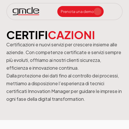
Prenota una demo
AIxE a supporto della redazione e tipografia
Assistenza e Manutenzione h24 – 365 gg/anno
Consulenza Sistemistica e CyberSecurity
Impaginazione Automatica Periodici con AI
Impaginazione Automatica Quotidiani con AI
Recupero Archivi Storici e Digitalizzazione
Servizi di Impaginazione Remota per Quotidiani
Siti Web e App con Gestione Abbonamenti
Assistenza e Manutenzione h24 – 365gg/anno
Consulenza Sistemistica e CyberSecurity
Creazione Automatica Manuali Carta e Digital
Sistemi Esperti di Prodotto per Assistenza Tecnica
Assistenza e Manutenzione h24 – 365 gg/anno
Macchine da Stampa Digitali per Quotidiani
Sistemi Certificazione PDF e Qualità Colore
Sistemi Closed Loop per Stampa Offset
Sistemi Controllo Registro e Densità in Stampa
CERTIFI
CAZIONI
Certificazioni e nuovi servizi per crescere insieme alle
aziende. Con competenze certificate e servizi sempre
più evoluti, offriamo ai nostri clienti sicurezza,
efficienza e innovazione continua.
Dalla protezione dei dati fino al controllo dei processi,
mettiamo a disposizione l’esperienza di tecnici
certificati Innovation Manager per guidare le imprese in
ogni fase della digital transformation.